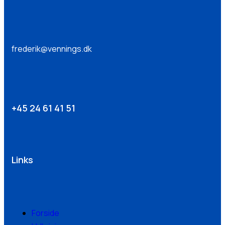
frederik@vennings.dk
+45 24 61 41 51
Links
Forside