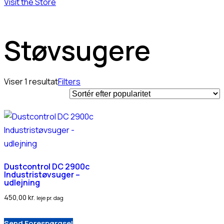
Visit the Store
Støvsugere
Viser 1 resultat
Filters
Dustcontrol DC 2900c
Industristøvsuger –
udlejning
450,00
kr.
leje pr. dag
Send Forespørgsel