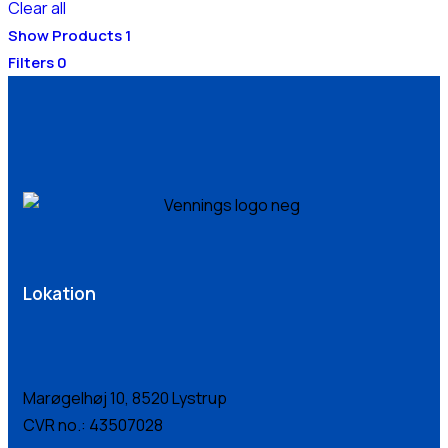
Clear all
Show Products
1
Filters
0
Lokation
Marøgelhøj 10, 8520 Lystrup
CVR no.: 43507028