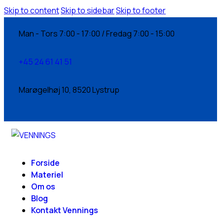
Skip to content
Skip to sidebar
Skip to footer
Man - Tors 7:00 - 17:00 / Fredag 7:00 - 15:00
+45 24 61 41 51
Marøgelhøj 10, 8520 Lystrup
Forside
Materiel
Om os
Blog
Kontakt Vennings