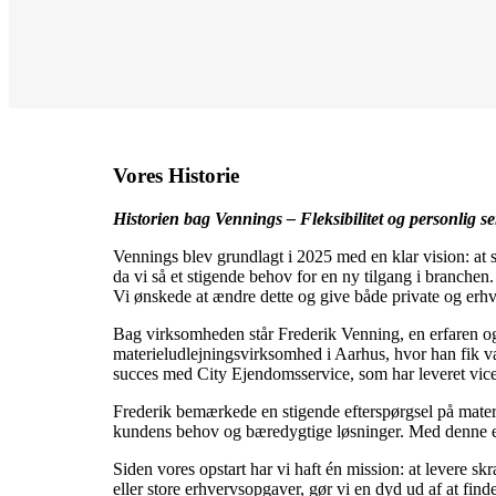
Vores Historie
Historien bag Vennings – Fleksibilitet og personlig se
Vennings blev grundlagt i 2025 med en klar vision: at s
da vi så et stigende behov for en ny tilgang i branche
Vi ønskede at ændre dette og give både private og erhv
Bag virksomheden står Frederik Venning, en erfaren og 
materieludlejningsvirksomhed i Aarhus, hvor han fik væ
succes med City Ejendomsservice, som har leveret vice
Frederik bemærkede en stigende efterspørgsel på materie
kundens behov og bæredygtige løsninger. Med denne er
Siden vores opstart har vi haft én mission: at levere 
eller store erhvervsopgaver, gør vi en dyd ud af at finde