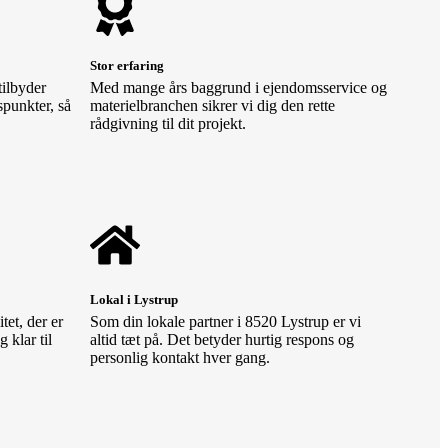
Stor erfaring
tilbyder
Med mange års baggrund i ejendomsservice og
spunkter, så
materielbranchen sikrer vi dig den rette
rådgivning til dit projekt.
Lokal i Lystrup
tet, der er
Som din lokale partner i 8520 Lystrup er vi
 klar til
altid tæt på. Det betyder hurtig respons og
personlig kontakt hver gang.