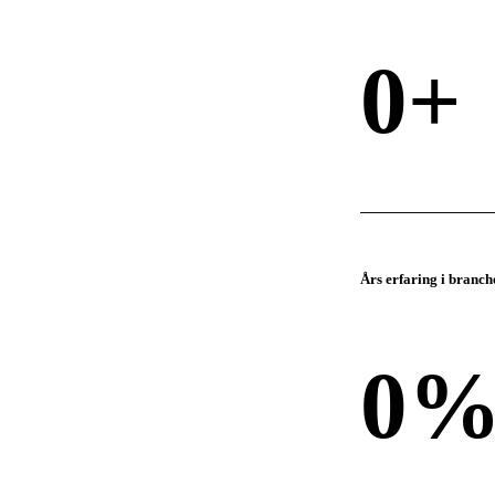
0
+
Års erfaring i branch
0