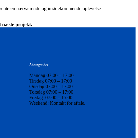
d forvente en nærværende og imødekommende oplevelse –
t næste projekt.
Åbningstider
Mandag 07:00 – 17:00
Tirsdag 07:00 – 17:00
Onsdag 07:00 – 17:00
Torsdag 07:00 – 17:00
Fredag 07:00 – 15:00
Weekend: Kontakt for aftale.