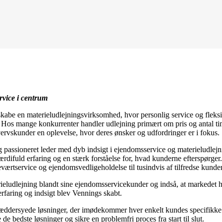
rvice i centrum
kabe en materieludlejningsvirksomhed, hvor personlig service og fleksibl
n. Hos mange konkurrenter handler udlejning primært om pris og antal ti
ervskunder en oplevelse, hvor deres ønsker og udfordringer er i fokus.
passioneret leder med dyb indsigt i ejendomsservice og materieludlejnin
rdifuld erfaring og en stærk forståelse for, hvad kunderne efterspørge
værtservice og ejendomsvedligeholdelse til tusindvis af tilfredse kund
ludlejning blandt sine ejendomsservicekunder og indså, at markedet havd
faring og indsigt blev Vennings skabt.
skræddersyede løsninger, der imødekommer hver enkelt kundes specifikke
 de bedste løsninger og sikre en problemfri proces fra start til slut.