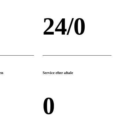
24/
0
en
Service efter aftale
%
0