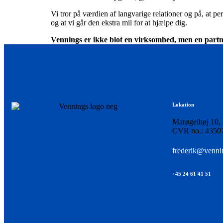
Vi tror på værdien af langvarige relationer og på, at
og at vi går den ekstra mil for at hjælpe dig.
Vennings er ikke blot en virksomhed, men en partner,
Lokation
Marøgelhøj 10,
CVR no.: 4350
frederik@venni
+45 24 61 41 51