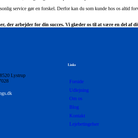
 personlig service gør en forskel. Derfor kan du som kunde hos os alti
 der arbejder for din succes. Vi glæder os til at være en del af di
Links
 8520 Lystrup
7028
Forside
Udlejning
ngs.dk
Om os
Blog
Kontakt
Lejebetingelser