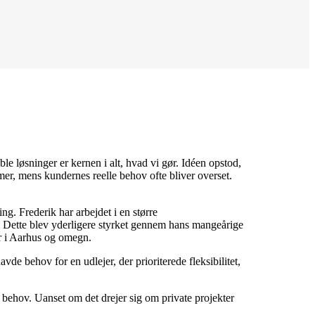
e løsninger er kernen i alt, hvad vi gør. Idéen opstod,
mer, mens kundernes reelle behov ofte bliver overset.
g. Frederik har arbejdet i en større
r. Dette blev yderligere styrket gennem hans mangeårige
er i Aarhus og omegn.
e behov for en udlejer, der prioriterede fleksibilitet,
 behov. Uanset om det drejer sig om private projekter