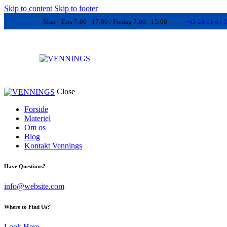
Skip to content
Skip to footer
Man - Tors 7:00 - 17:00 / Fredag 7:00 - 15:00
+45 24 61 41 
Close
Forside
Materiel
Om os
Blog
Kontakt Vennings
Have Questions?
info@website.com
Where to Find Us?
Look Here