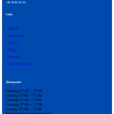
+45 24 61 41 51
Links
Forside
Udlejning
Om os
Blog
Kontakt
Lejebetingelser
Åbningstider
Mandag 07:00 – 17:00
Tirsdag 07:00 – 17:00
Onsdag 07:00 – 17:00
Torsdag 07:00 – 17:00
Fredag 07:00 – 15:00
Weekend: Kontakt for aftale.