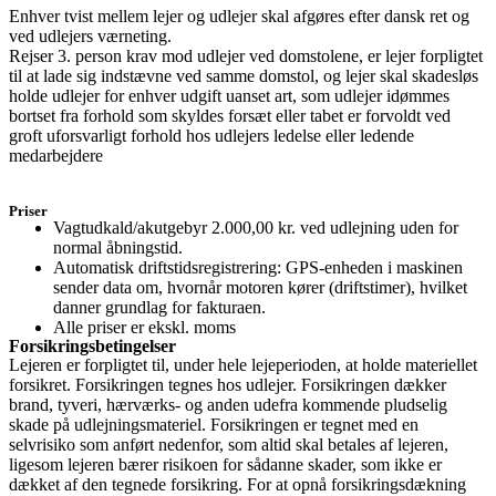
Enhver tvist mellem lejer og udlejer skal afgøres efter dansk ret og
ved udlejers værneting.
Rejser 3. person krav mod udlejer ved domstolene, er lejer forpligtet
til at lade sig indstævne ved samme domstol, og lejer skal skadesløs
holde udlejer for enhver udgift uanset art, som udlejer idømmes
bortset fra forhold som skyldes forsæt eller tabet er forvoldt ved
groft uforsvarligt forhold hos udlejers ledelse eller ledende
medarbejdere
Priser
Vagtudkald/akutgebyr 2.000,00 kr. ved udlejning uden for
normal åbningstid.
Automatisk driftstidsregistrering: GPS-enheden i maskinen
sender data om, hvornår motoren kører (driftstimer), hvilket
danner grundlag for fakturaen.
Alle priser er ekskl. moms
Forsikringsbetingelser
Lejeren er forpligtet til, under hele lejeperioden, at holde materiellet
forsikret. Forsikringen tegnes hos udlejer. Forsikringen dækker
brand, tyveri, hærværks- og anden udefra kommende pludselig
skade på udlejningsmateriel. Forsikringen er tegnet med en
selvrisiko som anført nedenfor, som altid skal betales af lejeren,
ligesom lejeren bærer risikoen for sådanne skader, som ikke er
dækket af den tegnede forsikring. For at opnå forsikringsdækning