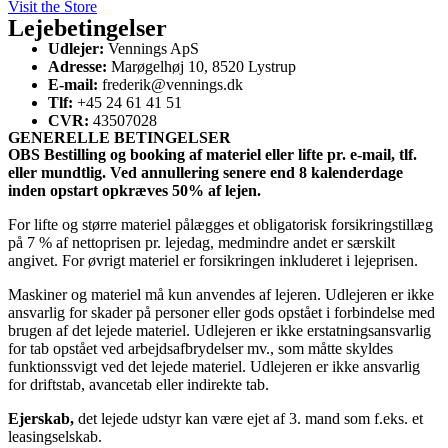
Visit the Store
Lejebetingelser
Udlejer:
Vennings ApS
Adresse:
Marøgelhøj 10, 8520 Lystrup
E-mail:
frederik@vennings.dk
Tlf:
+45 24 61 41 51
CVR:
43507028
GENERELLE BETINGELSER
OBS Bestilling og booking af materiel eller lifte pr. e-mail, tlf.
eller mundtlig. Ved annullering senere end 8 kalenderdage
inden opstart opkræves 50% af lejen.
For lifte og større materiel pålægges et obligatorisk forsikringstillæg
på 7 % af nettoprisen pr. lejedag, medmindre andet er særskilt
angivet. For øvrigt materiel er forsikringen inkluderet i lejeprisen.
Maskiner og materiel må kun anvendes af lejeren. Udlejeren er ikke
ansvarlig for skader på personer eller gods opstået i forbindelse med
brugen af det lejede materiel. Udlejeren er ikke erstatningsansvarlig
for tab opstået ved arbejdsafbrydelser mv., som måtte skyldes
funktionssvigt ved det lejede materiel. Udlejeren er ikke ansvarlig
for driftstab, avancetab eller indirekte tab.
Ejerskab,
det lejede udstyr kan være ejet af 3. mand som f.eks. et
leasingselskab.