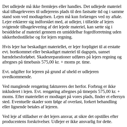
Det udlejede må ikke fremlejes eller handles. Det udlejede materiel
skal tilbageleveres til udlejerens plads til den fastsatte tid og i samme
stand som ved modtagelsen. Lejen må kun forlænges ved ny aftale.
Lejer erklærer sig indforstået med, at udlejer, i tilfælde af lejers
svigtende tilbagelevering af det lejede materiel, kan sætte sig i
besiddelse af materiel gennem en umiddelbar fogedforretning uden
sikkerhedsstillelse og for lejers regning.
Hvis lejer har beskadiget materiellet, er lejer forpligtet til at erstatte
evt. bortkommet eller beskadiget materiel til dagspris, uanset
hændelsesforløbet. Skadesreparationer udføres på lejers regning og
afregnes på timebasis 575,00 kr. + moms pr. time.
Evt. udgifter for lejeren på grund af uheld er udlejeren
uvedkommende.
Ved manglende rengøring faktureres der herfor. Forbrug er ikke
inkluderet i lejen. Evt. rengøring afregnes på timepris 575,00 kr. +
moms. Efter materiellet er modtaget på vores plads, finder et eftersyn
sted. Eventuelle skader som følge af overlast, forkert behandling
eller lignende betales af lejeren.
Ved leje af stilladser er det lejers ansvar, at sikre det opstilles efter
producentens forskrivelser. Udlejer er ikke ansvarlig for dette.