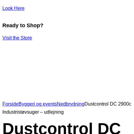
Look Here
Ready to Shop?
Visit the Store
Forside
Byggeri og events
Nedbrydning
Dustcontrol DC 2900c
Industristøvsuger – udlejning
Dustcontrol DC