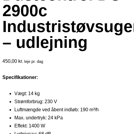
2900c
Industristøvsuge
– udlejning
450,00
kr.
leje pr. dag
Specifikationer:
Vægt: 14 kg
Strømforbrug: 230 V
Luftmængde ved åbent indløb: 190 m³/h
Max. undertryk: 24 kPa
Effekt: 1400 W
Lydniveau: 68 dB