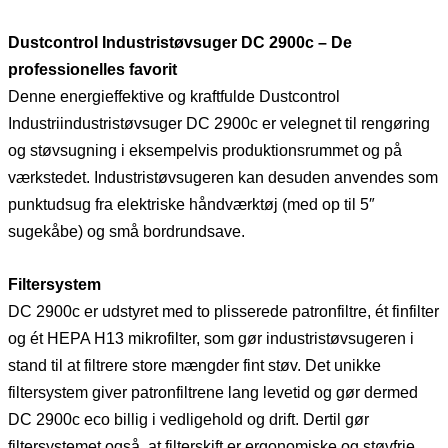
Dustcontrol Industristøvsuger DC 2900c – De
professionelles favorit
Denne energieffektive og kraftfulde Dustcontrol
Industriindustristøvsuger DC 2900c er velegnet til rengøring
og støvsugning i eksempelvis produktionsrummet og på
værkstedet. Industristøvsugeren kan desuden anvendes som
punktudsug fra elektriske håndværktøj (med op til 5″
sugekåbe) og små bordrundsave.
Filtersystem
DC 2900c er udstyret med to plisserede patronfiltre, ét finfilter
og ét HEPA H13 mikrofilter, som gør industristøvsugeren i
stand til at filtrere store mængder fint støv. Det unikke
filtersystem giver patronfiltrene lang levetid og gør dermed
DC 2900c eco billig i vedligehold og drift. Dertil gør
filtersystemet også, at filterskift er ergonomiske og støvfrie