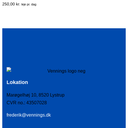
250,00
kr.
leje pr. dag
Lokation
Marøgelhøj 10, 8520 Lystrup
CVR no.: 43507028
frederik@vennings.dk