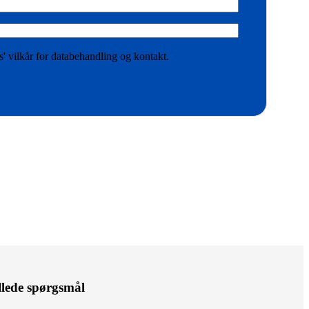
' vilkår for databehandling og kontakt.
illede spørgsmål