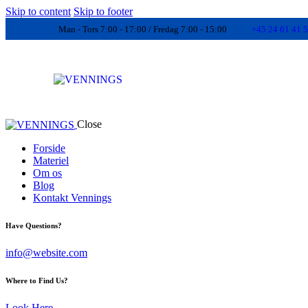
Skip to content
Skip to footer
Man - Tors 7:00 - 17:00 / Fredag 7:00 - 15:00
+45 24 61 41 
Close
Forside
Materiel
Om os
Blog
Kontakt Vennings
Have Questions?
info@website.com
Where to Find Us?
Look Here