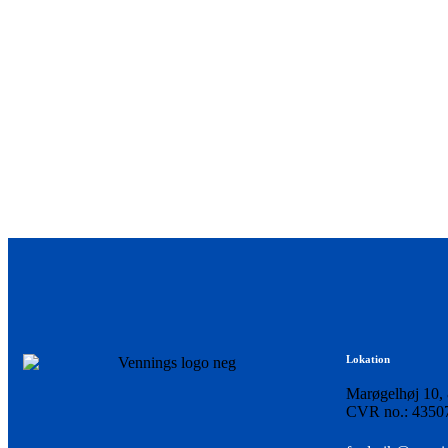
Lokation
Marøgelhøj 10,
CVR no.: 4350