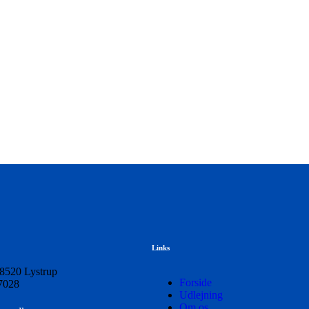
Links
 8520 Lystrup
Forside
7028
Udlejning
Om os