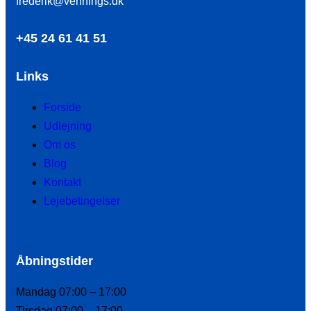
frederik@vennings.dk
+45 24 61 41 51
Links
Forside
Udlejning
Om os
Blog
Kontakt
Lejebetingelser
Åbningstider
Mandag 07:00 – 17:00
Tirsdag 07:00 – 17:00