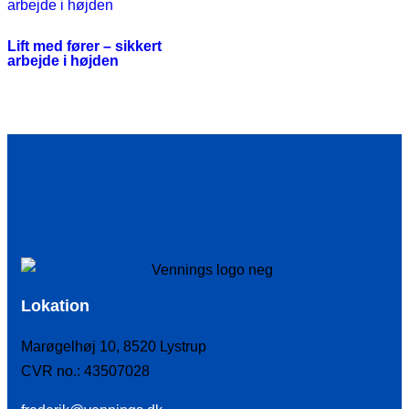
Lift med fører – sikkert
arbejde i højden
Lokation
Marøgelhøj 10, 8520 Lystrup
CVR no.: 43507028