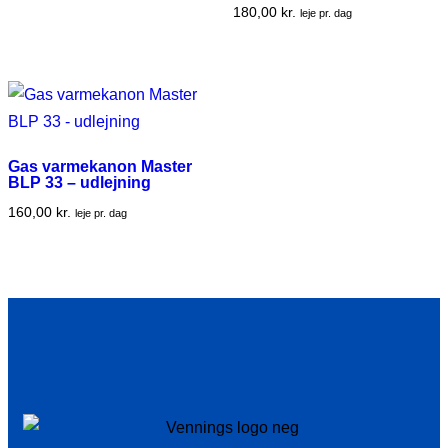
180,00
kr.
leje pr. dag
Gas varmekanon Master
BLP 33 – udlejning
160,00
kr.
leje pr. dag