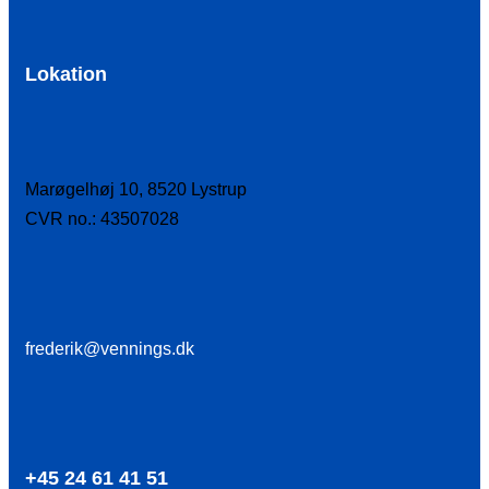
Lokation
Marøgelhøj 10, 8520 Lystrup
CVR no.: 43507028
frederik@vennings.dk
+45 24 61 41 51