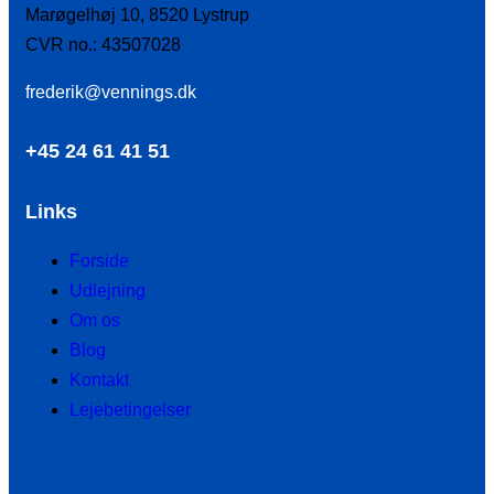
Marøgelhøj 10, 8520 Lystrup
CVR no.: 43507028
frederik@vennings.dk
+45 24 61 41 51
Links
Forside
Udlejning
Om os
Blog
Kontakt
Lejebetingelser