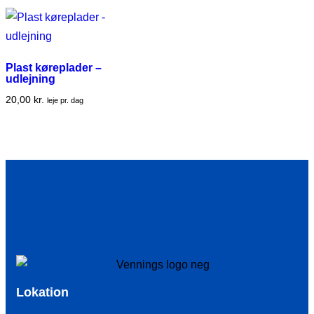
Plast køreplader –
udlejning
20,00
kr.
leje pr. dag
Lokation