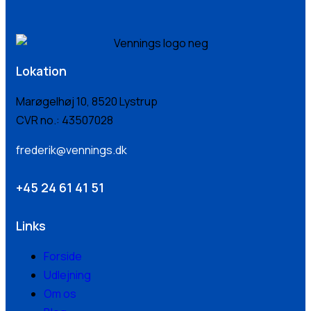
Lokation
Marøgelhøj 10, 8520 Lystrup
CVR no.: 43507028
frederik@vennings.dk
+45 24 61 41 51
Links
Forside
Udlejning
Om os