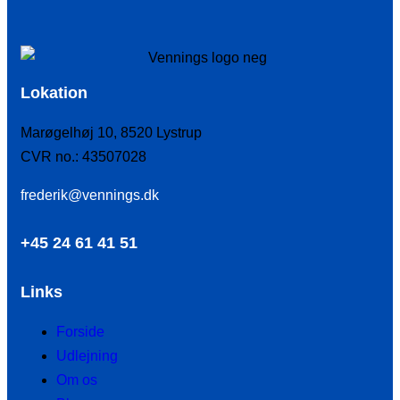
Lokation
Marøgelhøj 10, 8520 Lystrup
CVR no.: 43507028
frederik@vennings.dk
+45 24 61 41 51
Links
Forside
Udlejning
Om os