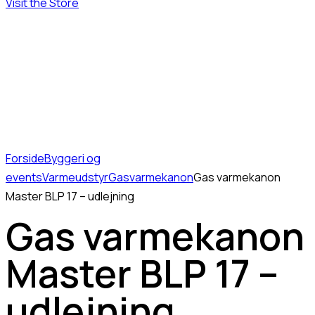
Visit the Store
Forside
Byggeri og
events
Varmeudstyr
Gasvarmekanon
Gas varmekanon
Master BLP 17 – udlejning
Gas varmekanon
Master BLP 17 –
udlejning