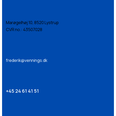
Marøgelhøj 10, 8520 Lystrup
CVR no.: 43507028
frederik@vennings.dk
+45 24 61 41 51