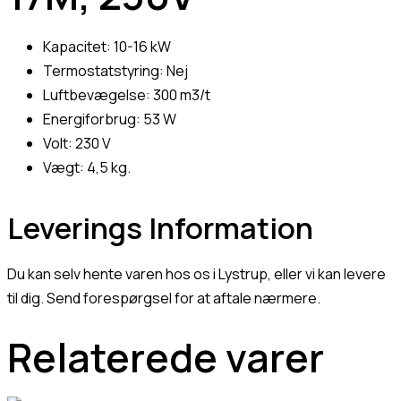
Kapacitet: 10-16 kW
Termostatstyring: Nej
Luftbevægelse: 300 m3/t
Energiforbrug: 53 W
Volt: 230 V
Vægt: 4,5 kg.
Leverings Information
Du kan selv hente varen hos os i Lystrup, eller vi kan levere
til dig. Send forespørgsel for at aftale nærmere.
Relaterede varer