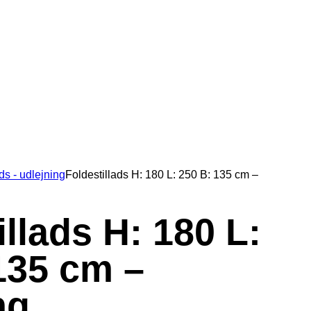
ds - udlejning
Foldestillads H: 180 L: 250 B: 135 cm –
illads H: 180 L:
135 cm –
ng