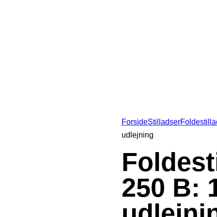
Forside
Stilladser
Foldestilla
udlejning
Foldest
250 B: 
udlejni