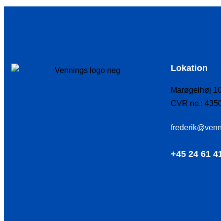
Lokation
Marøgelhøj 10
CVR no.: 435
frederik@venn
+45 24 61 4