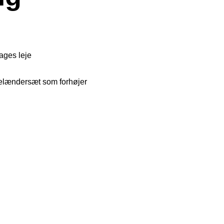
dages leje
gelændersæt som forhøjer