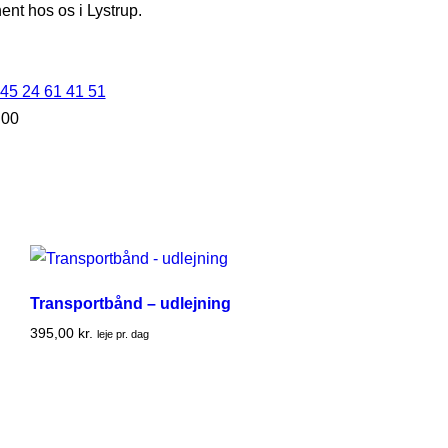
hent hos os i Lystrup.
45 24 61 41 51
:00
Transportbånd – udlejning
395,00
kr.
leje pr. dag