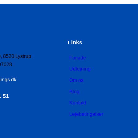
Links
, 8520 Lystrup
Forside
07028
Udlejning
ings.dk
Om os
Blog
1 51
Kontakt
Lejebetingelser