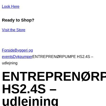
Look Here
Ready to Shop?
Visit the Store
Forside
Byggeri og
events
Dykpumper
ENTREPRENØRPUMPE HS2.4S –
udlejning
ENTREPRENØR
HS2.4S –
udlejning