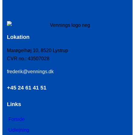
Lokation
Marøgelhøj 10, 8520 Lystrup
CVR no.: 43507028
frederik@vennings.dk
+45 24 61 41 51
Links
Forside
Udlejning